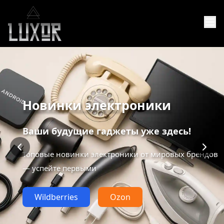
Новинки электроники
Ваши будущие гаджеты уже здесь!
Топовые новинки электроники от мировых брендов
— успейте первыми
Wildberries
Ozon